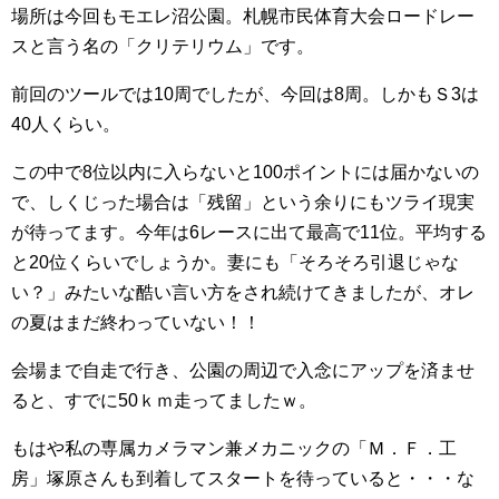
場所は今回もモエレ沼公園。札幌市民体育大会ロードレー
スと言う名の「クリテリウム」です。
前回のツールでは10周でしたが、今回は8周。しかもＳ3は
40人くらい。
この中で8位以内に入らないと100ポイントには届かないの
で、しくじった場合は「残留」という余りにもツライ現実
が待ってます。今年は6レースに出て最高で11位。平均する
と20位くらいでしょうか。妻にも「そろそろ引退じゃな
い？」みたいな酷い言い方をされ続けてきましたが、オレ
の夏はまだ終わっていない！！
会場まで自走で行き、公園の周辺で入念にアップを済ませ
ると、すでに50ｋｍ走ってましたｗ。
もはや私の専属カメラマン兼メカニックの「Ｍ．Ｆ．工
房」塚原さんも到着してスタートを待っていると・・・な