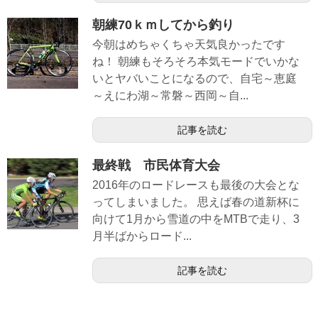
朝練70ｋｍしてから釣り
今朝はめちゃくちゃ天気良かったです
ね！ 朝練もそろそろ本気モードでいかな
いとヤバいことになるので、自宅～恵庭
～えにわ湖～常磐～西岡～自...
記事を読む
最終戦 市民体育大会
2016年のロードレースも最後の大会とな
ってしまいました。 思えば春の道新杯に
向けて1月から雪道の中をMTBで走り、3
月半ばからロード...
記事を読む