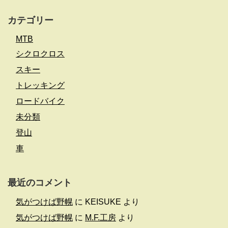
カテゴリー
MTB
シクロクロス
スキー
トレッキング
ロードバイク
未分類
登山
車
最近のコメント
気がつけば野幌
に
KEISUKE
より
気がつけば野幌
に
M.F.工房
より